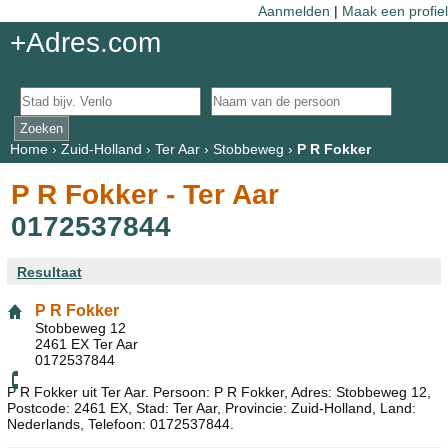
Aanmelden
|
Maak een profiel
+Adres.com
Home
›
Zuid-Holland
›
Ter Aar
›
Stobbeweg
›
P R Fokker
P R Fokker - Ter Aar
0172537844
Resultaat
P R Fokker
Stobbeweg 12
2461 EX Ter Aar
0172537844
P R Fokker uit Ter Aar. Persoon: P R Fokker, Adres: Stobbeweg 12,
Postcode: 2461 EX, Stad: Ter Aar, Provincie: Zuid-Holland, Land:
Nederlands, Telefoon: 0172537844.