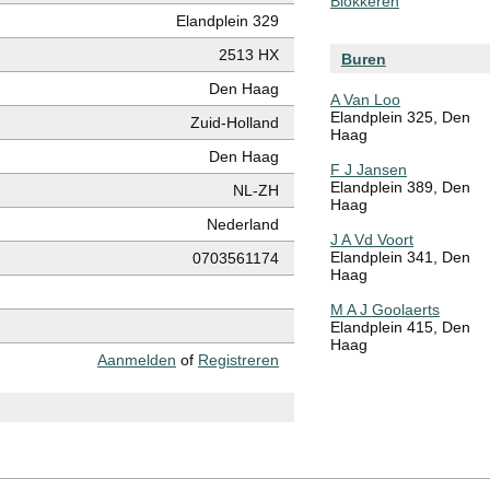
Blokkeren
Elandplein 329
2513 HX
Buren
Den Haag
A Van Loo
Elandplein 325, Den
Zuid-Holland
Haag
Den Haag
F J Jansen
Elandplein 389, Den
NL-ZH
Haag
Nederland
J A Vd Voort
Elandplein 341, Den
0703561174
Haag
M A J Goolaerts
Elandplein 415, Den
Haag
Aanmelden
of
Registreren