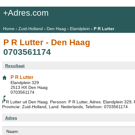
+Adres.com
Home
›
Zuid-Holland
›
Den Haag
›
Elandplein
›
P R Lutter
P R Lutter - Den Haag
0703561174
Resultaat
P R Lutter
Elandplein 329
2513 HX Den Haag
0703561174
P R Lutter uit Den Haag. Persoon: P R Lutter, Adres: Elandplein 329
Provincie: Zuid-Holland, Land: Nederlands, Telefoon: 0703561174.
Adres
Naam: