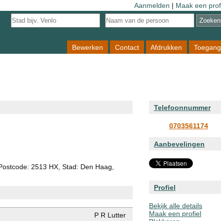
Aanmelden
|
Maak een prof
Bewerken
Contact
Afdrukken
Toegang
Telefoonnummer
0703561174
Aanbevelingen
, Postcode: 2513 HX, Stad: Den Haag,
Profiel
Bekijk alle details
Maak een profiel
P R Lutter