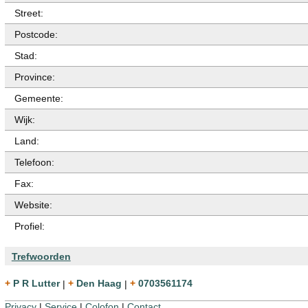
Street:
Postcode:
Stad:
Province:
Gemeente:
Wijk:
Land:
Telefoon:
Fax:
Website:
Profiel:
Trefwoorden
+ P R Lutter
|
+ Den Haag
|
+ 0703561174
Privacy
|
Service
|
Colofon
|
Contact