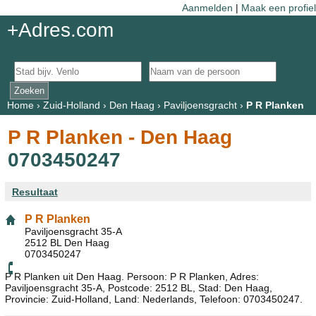
Aanmelden
|
Maak een profiel
+Adres.com
Home
›
Zuid-Holland
›
Den Haag
›
Paviljoensgracht
›
P R Planken
P R Planken - Den Haag
0703450247
Resultaat
P R Planken
Paviljoensgracht 35-A
2512 BL Den Haag
0703450247
P R Planken uit Den Haag. Persoon: P R Planken, Adres:
Paviljoensgracht 35-A, Postcode: 2512 BL, Stad: Den Haag,
Provincie: Zuid-Holland, Land: Nederlands, Telefoon: 0703450247.