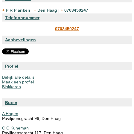
+ P R Planken
|
+ Den Haag
|
+ 0703450247
Telefoonnummer
0703450247
Aanbevelingen
Profiel
Bekijk alle details
Maak een profiel
Blokkeren
Buren
A Hagen
Paviljoensgracht 96, Den Haag
C C Kuneman
Paviljoensgracht 117, Den Haag