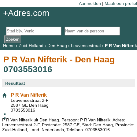
Aanmelden
|
Maak een profiel
+Adres.com
Home
›
Zuid-Holland
›
Den Haag
›
Leuvensestraat
›
P R Van Nifterik
P R Van Nifterik - Den Haag
0703553016
Resultaat
P R Van Nifterik
Leuvensestraat 2-F
2587 GE Den Haag
0703553016
P R Van Nifterik uit Den Haag. Persoon: P R Van Nifterik, Adres:
Leuvensestraat 2-F, Postcode: 2587 GE, Stad: Den Haag, Provincie:
Zuid-Holland, Land: Nederlands, Telefoon: 0703553016.