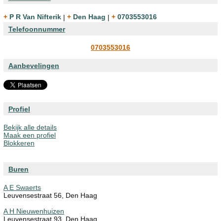
+ P R Van Nifterik
|
+ Den Haag
|
+ 0703553016
Telefoonnummer
0703553016
Aanbevelingen
Profiel
Bekijk alle details
Maak een profiel
Blokkeren
Buren
A E Swaerts
Leuvensestraat 56, Den Haag
A H Nieuwenhuizen
Leuvensestraat 93, Den Haag