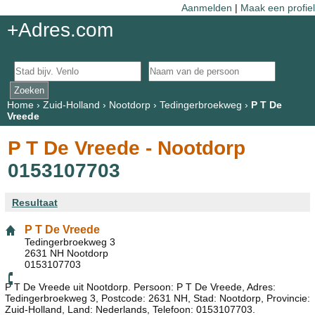
Aanmelden
|
Maak een profiel
+Adres.com
Home
›
Zuid-Holland
›
Nootdorp
›
Tedingerbroekweg
›
P T De
Vreede
P T De Vreede - Nootdorp
0153107703
Resultaat
P T De Vreede
Tedingerbroekweg 3
2631 NH Nootdorp
0153107703
P T De Vreede uit Nootdorp. Persoon: P T De Vreede, Adres:
Tedingerbroekweg 3, Postcode: 2631 NH, Stad: Nootdorp, Provincie:
Zuid-Holland, Land: Nederlands, Telefoon: 0153107703.