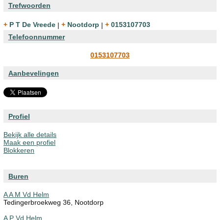
Trefwoorden
+ P T De Vreede
|
+ Nootdorp
|
+ 0153107703
Telefoonnummer
0153107703
Aanbevelingen
Profiel
Bekijk alle details
Maak een profiel
Blokkeren
Buren
A A M Vd Helm
Tedingerbroekweg 36, Nootdorp
A P Vd Helm