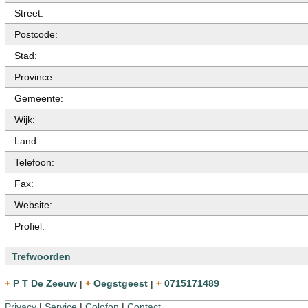
Street:
Postcode:
Stad:
Province:
Gemeente:
Wijk:
Land:
Telefoon:
Fax:
Website:
Profiel:
Trefwoorden
+ P T De Zeeuw
|
+ Oegstgeest
|
+ 0715171489
Privacy
|
Service
|
Colofon
|
Contact