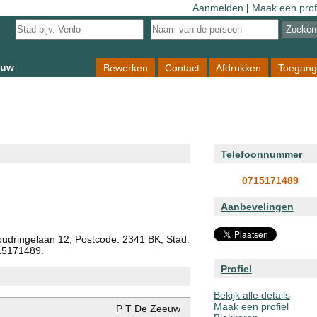
Aanmelden
|
Maak een prof
euw
Bewerken
Contact
Afdrukken
Toegang
Telefoonnummer
0715171489
Aanbevelingen
udringelaan 12, Postcode: 2341 BK, Stad:
715171489.
Profiel
Bekijk alle details
Maak een profiel
P T De Zeeuw