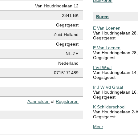
Blokkeren
Van Houdringelaan 12
2341 BK
Buren
Oegstgeest
E Van Loenen
Van Houdringelaan 28,
Zuid-Holland
Oegstgeest
Oegstgeest
E Van Loenen
Van Houdringelaan 28,
NL-ZH
Oegstgeest
Nederland
I Vd Waal
Van Houdringelaan 14,
0715171489
Oegstgeest
Ir J W Vd Graaf
Van Houdringelaan 16,
Oegstgeest
Aanmelden
of
Registreren
K Schilderschool
Van Houdringelaan 2-A
Oegstgeest
Meer