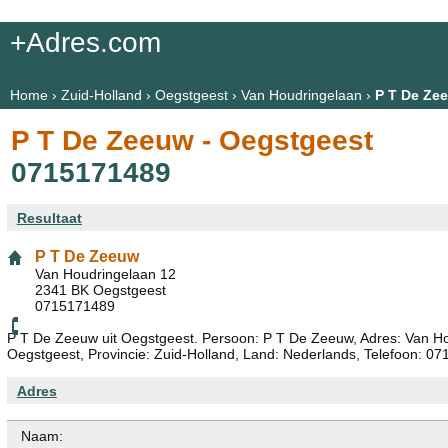
+Adres.com
Home
›
Zuid-Holland
›
Oegstgeest
›
Van Houdringelaan
›
P T De Ze
P T De Zeeuw - Oegstgeest
0715171489
Resultaat
P T De Zeeuw
Van Houdringelaan 12
2341 BK Oegstgeest
0715171489
P T De Zeeuw uit Oegstgeest. Persoon: P T De Zeeuw, Adres: Van Ho
Oegstgeest, Provincie: Zuid-Holland, Land: Nederlands, Telefoon: 0
Adres
Naam: