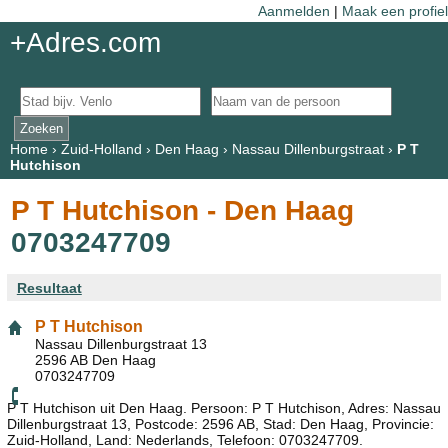
Aanmelden
|
Maak een profiel
+Adres.com
Home
›
Zuid-Holland
›
Den Haag
›
Nassau Dillenburgstraat
›
P T
Hutchison
P T Hutchison - Den Haag
0703247709
Resultaat
P T Hutchison
Nassau Dillenburgstraat 13
2596 AB Den Haag
0703247709
P T Hutchison uit Den Haag. Persoon: P T Hutchison, Adres: Nassau
Dillenburgstraat 13, Postcode: 2596 AB, Stad: Den Haag, Provincie:
Zuid-Holland, Land: Nederlands, Telefoon: 0703247709.