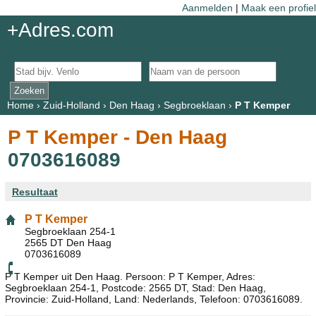
Aanmelden
|
Maak een profiel
+Adres.com
Home
›
Zuid-Holland
›
Den Haag
›
Segbroeklaan
›
P T Kemper
P T Kemper - Den Haag
0703616089
Resultaat
P T Kemper
Segbroeklaan 254-1
2565 DT Den Haag
0703616089
P T Kemper uit Den Haag. Persoon: P T Kemper, Adres:
Segbroeklaan 254-1, Postcode: 2565 DT, Stad: Den Haag,
Provincie: Zuid-Holland, Land: Nederlands, Telefoon: 0703616089.