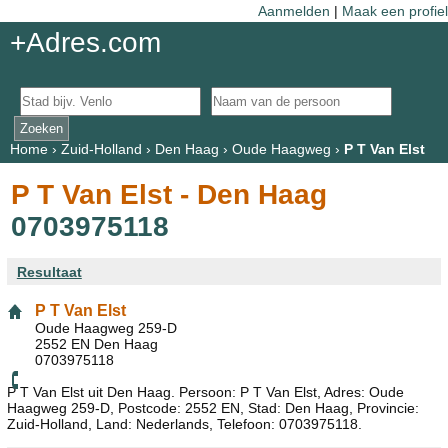
Aanmelden
|
Maak een profiel
+Adres.com
Home
›
Zuid-Holland
›
Den Haag
›
Oude Haagweg
›
P T Van Elst
P T Van Elst - Den Haag
0703975118
Resultaat
P T Van Elst
Oude Haagweg 259-D
2552 EN Den Haag
0703975118
P T Van Elst uit Den Haag. Persoon: P T Van Elst, Adres: Oude
Haagweg 259-D, Postcode: 2552 EN, Stad: Den Haag, Provincie:
Zuid-Holland, Land: Nederlands, Telefoon: 0703975118.