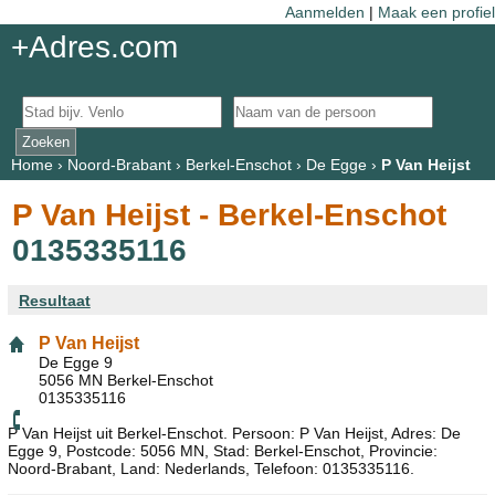
Aanmelden
|
Maak een profiel
+Adres.com
Home
›
Noord-Brabant
›
Berkel-Enschot
›
De Egge
›
P Van Heijst
P Van Heijst - Berkel-Enschot
0135335116
Resultaat
P Van Heijst
De Egge 9
5056 MN Berkel-Enschot
0135335116
P Van Heijst uit Berkel-Enschot. Persoon: P Van Heijst, Adres: De
Egge 9, Postcode: 5056 MN, Stad: Berkel-Enschot, Provincie:
Noord-Brabant, Land: Nederlands, Telefoon: 0135335116.