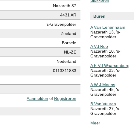
Blokkeren
Nazareth 37
4431 AR
Buren
's-Gravenpolder
A Van Eenennaam
Nazareth 13, 's-
Zeeland
Gravenpolder
Borsele
A Vd Ree
Nazareth 10, 's-
NL-ZE
Gravenpolder
Nederland
A E Vd Waarsenburg
Nazareth 23, 's-
0113311833
Gravenpolder
A W J Moens
Nazareth 45, 's-
Gravenpolder
Aanmelden
of
Registreren
B Van Vuuren
Nazareth 27, 's-
Gravenpolder
Meer