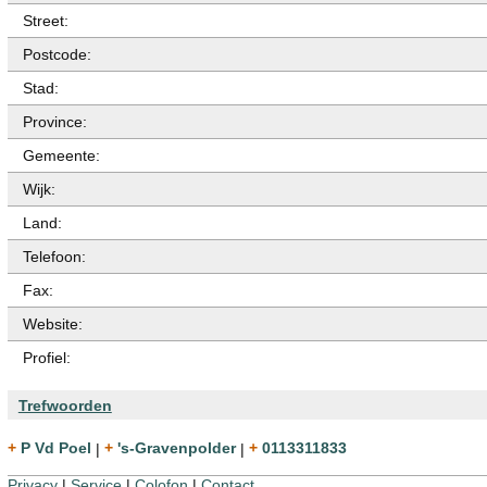
Street:
Postcode:
Stad:
Province:
Gemeente:
Wijk:
Land:
Telefoon:
Fax:
Website:
Profiel:
Trefwoorden
+ P Vd Poel
|
+ 's-Gravenpolder
|
+ 0113311833
Privacy
|
Service
|
Colofon
|
Contact