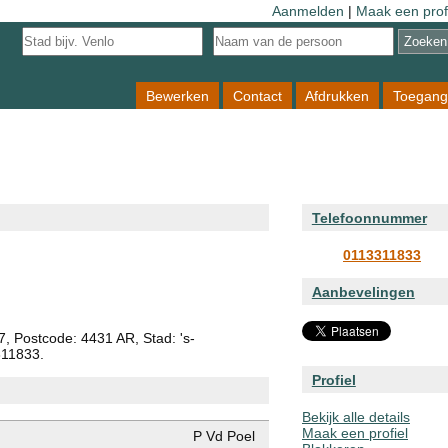
Aanmelden
|
Maak een prof
Bewerken
Contact
Afdrukken
Toegang
Telefoonnummer
0113311833
Aanbevelingen
7, Postcode: 4431 AR, Stad: 's-
311833.
Profiel
Bekijk alle details
Maak een profiel
P Vd Poel