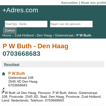
Aanmelden
|
Maak een profiel
+Adres.com
Home
›
Zuid-Holland
›
Den Haag
›
Gietenstraat
›
P W Buth
P W Buth - Den Haag
0703668683
Resultaat
P W Buth
Gietenstraat 108
2545 XD Den Haag
0703668683
P W Buth uit Den Haag. Persoon: P W Buth, Adres: Gietenstraat
108, Postcode: 2545 XD, Stad: Den Haag, Provincie: Zuid-Holland,
Land: Nederlands, Telefoon: 0703668683.