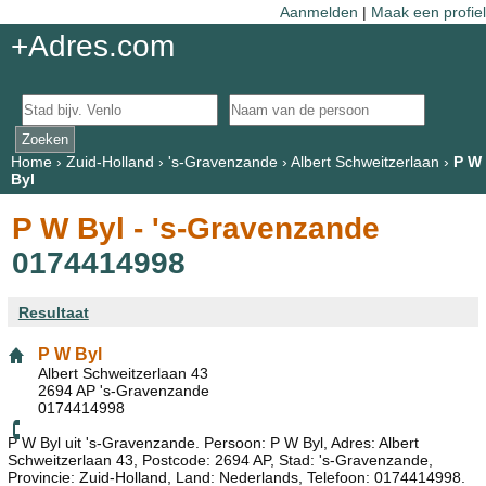
Aanmelden
|
Maak een profiel
+Adres.com
Home
›
Zuid-Holland
›
's-Gravenzande
›
Albert Schweitzerlaan
›
P W
Byl
P W Byl - 's-Gravenzande
0174414998
Resultaat
P W Byl
Albert Schweitzerlaan 43
2694 AP 's-Gravenzande
0174414998
P W Byl uit 's-Gravenzande. Persoon: P W Byl, Adres: Albert
Schweitzerlaan 43, Postcode: 2694 AP, Stad: 's-Gravenzande,
Provincie: Zuid-Holland, Land: Nederlands, Telefoon: 0174414998.