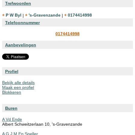
Trefwoorden
+ P W Byl
|
+ 's-Gravenzande
|
+ 0174414998
Telefoonnummer
0174414998
Aanbevelingen
Profiel
Bekijk alle details
Maak een profiel
Blokkeren
Buren
A Vd Ende
Albert Schweitzerlaan 10, 's-Gravenzande
A G J M En Speller