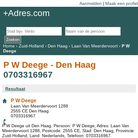
Aanmelden
|
Maak een profiel
+Adres.com
Home
›
Zuid-Holland
›
Den Haag
›
Laan Van Meerdervoort
›
P W
Deege
P W Deege - Den Haag
0703316967
Resultaat
P W Deege
Laan Van Meerdervoort 1288
2555 CE Den Haag
0703316967
P W Deege uit Den Haag. Persoon: P W Deege, Adres: Laan Van
Meerdervoort 1288, Postcode: 2555 CE, Stad: Den Haag, Provincie:
Zuid-Holland, Land: Nederlands, Telefoon: 0703316967.