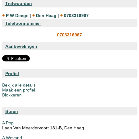
Trefwoorden
+ P W Deege
|
+ Den Haag
|
+ 0703316967
Telefoonnummer
0703316967
Aanbevelingen
Profiel
Bekijk alle details
Maak een profiel
Blokkeren
Buren
A Pop
Laan Van Meerdervoort 181-B, Den Haag
A Weyand