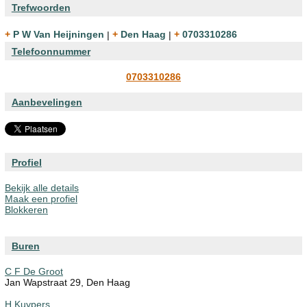
Trefwoorden
+ P W Van Heijningen
|
+ Den Haag
|
+ 0703310286
Telefoonnummer
0703310286
Aanbevelingen
Profiel
Bekijk alle details
Maak een profiel
Blokkeren
Buren
C F De Groot
Jan Wapstraat 29, Den Haag
H Kuypers