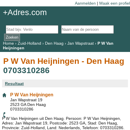
Aanmelden
|
Maak een profiel
+Adres.com
Home
›
Zuid-Holland
›
Den Haag
›
Jan Wapstraat
›
P W Van
Heijningen
P W Van Heijningen - Den Haag
0703310286
Resultaat
P W Van Heijningen
Jan Wapstraat 19
2523 GA Den Haag
0703310286
P W Van Heijningen uit Den Haag. Persoon: P W Van Heijningen,
Adres: Jan Wapstraat 19, Postcode: 2523 GA, Stad: Den Haag,
Provincie: Zuid-Holland, Land: Nederlands, Telefoon: 0703310286.