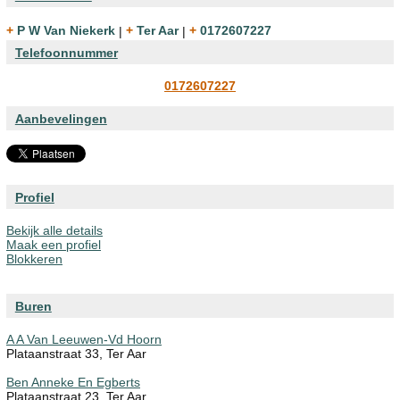
+ P W Van Niekerk
|
+ Ter Aar
|
+ 0172607227
Telefoonnummer
0172607227
Aanbevelingen
Profiel
Bekijk alle details
Maak een profiel
Blokkeren
Buren
A A Van Leeuwen-Vd Hoorn
Plataanstraat 33, Ter Aar
Ben Anneke En Egberts
Plataanstraat 23, Ter Aar