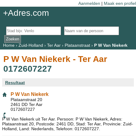
Aanmelden
|
Maak een profiel
+Adres.com
Home
›
Zuid-Holland
›
Ter Aar
›
Plataanstraat
›
P W Van Niekerk
P W Van Niekerk - Ter Aar
0172607227
Resultaat
P W Van Niekerk
Plataanstraat 20
2461 DD Ter Aar
0172607227
P W Van Niekerk uit Ter Aar. Persoon: P W Van Niekerk, Adres:
Plataanstraat 20, Postcode: 2461 DD, Stad: Ter Aar, Provincie: Zuid-
Holland, Land: Nederlands, Telefoon: 0172607227.