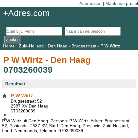
Aanmelden
|
Maak een profiel
+Adres.com
Home
›
Zuid-Holland
›
Den Haag
›
Brugsestraat
›
P W Wirtz
P W Wirtz - Den Haag
0703260039
Resultaat
P W Wirtz
Brugsestraat 52
2587 XV Den Haag
0703260039
P W Wirtz uit Den Haag. Persoon: P W Wirtz, Adres: Brugsestraat
52, Postcode: 2587 XV, Stad: Den Haag, Provincie: Zuid-Holland,
Land: Nederlands, Telefoon: 0703260039.