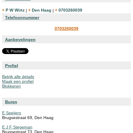
+ P W Wirtz
|
+ Den Haag
|
+ 0703260039
Telefoonnummer
0703260039
Aanbevelingen
Profiel
Bekijk alle details
Maak een profiel
Blokkeren
Buren
E Speijers
Brugsestraat 69, Den Haag
E J F Stegeman
Brugsestraat 73, Den Haag