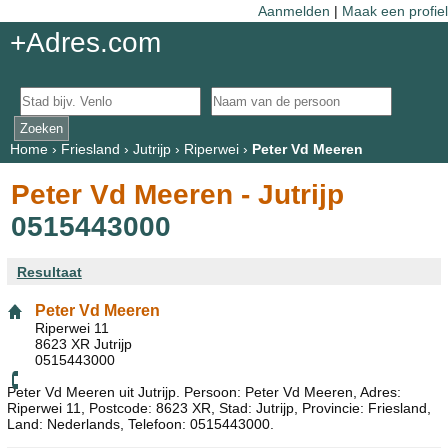
Aanmelden
|
Maak een profiel
+Adres.com
Home
›
Friesland
›
Jutrijp
›
Riperwei
›
Peter Vd Meeren
Peter Vd Meeren - Jutrijp
0515443000
Resultaat
Peter Vd Meeren
Riperwei 11
8623 XR Jutrijp
0515443000
Peter Vd Meeren uit Jutrijp. Persoon: Peter Vd Meeren, Adres:
Riperwei 11, Postcode: 8623 XR, Stad: Jutrijp, Provincie: Friesland,
Land: Nederlands, Telefoon: 0515443000.