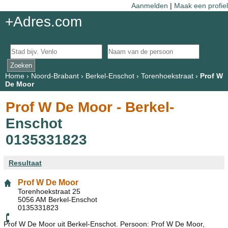
Aanmelden
|
Maak een profiel
+Adres.com
Home
›
Noord-Brabant
›
Berkel-Enschot
›
Torenhoekstraat
›
Prof W
De Moor
Prof W De Moor - Berkel-
Enschot
0135331823
Resultaat
Prof W De Moor
Torenhoekstraat 25
5056 AM Berkel-Enschot
0135331823
Prof W De Moor uit Berkel-Enschot. Persoon: Prof W De Moor,