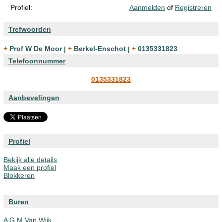
Profiel:
Aanmelden
of
Registreren
Trefwoorden
+ Prof W De Moor
|
+ Berkel-Enschot
|
+ 0135331823
Telefoonnummer
0135331823
Aanbevelingen
Profiel
Bekijk alle details
Maak een profiel
Blokkeren
Buren
A G M Van Wijk