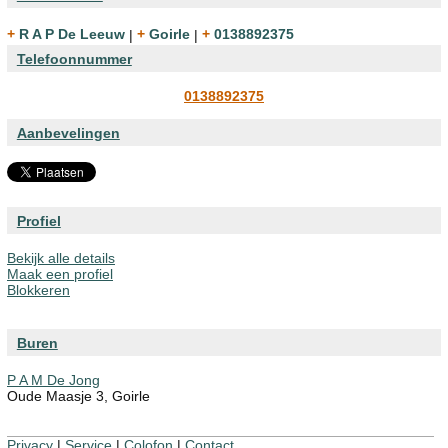
+ R A P De Leeuw
|
+ Goirle
|
+ 0138892375
Telefoonnummer
0138892375
Aanbevelingen
Profiel
Bekijk alle details
Maak een profiel
Blokkeren
Buren
P A M De Jong
Oude Maasje 3, Goirle
Privacy
|
Service
|
Colofon
|
Contact