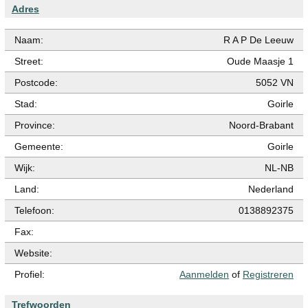
Adres
Naam:
R A P De Leeuw
Street:
Oude Maasje 1
Postcode:
5052 VN
Stad:
Goirle
Province:
Noord-Brabant
Gemeente:
Goirle
Wijk:
NL-NB
Land:
Nederland
Telefoon:
0138892375
Fax:
Website:
Profiel:
Aanmelden
of
Registreren
Trefwoorden