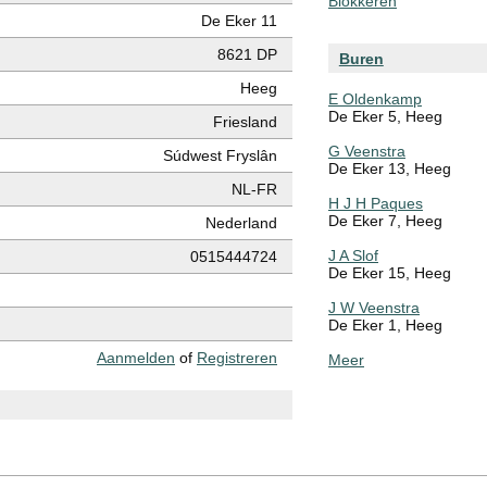
Blokkeren
De Eker 11
8621 DP
Buren
Heeg
E Oldenkamp
De Eker 5, Heeg
Friesland
G Veenstra
Súdwest Fryslân
De Eker 13, Heeg
NL-FR
H J H Paques
De Eker 7, Heeg
Nederland
J A Slof
0515444724
De Eker 15, Heeg
J W Veenstra
De Eker 1, Heeg
Aanmelden
of
Registreren
Meer