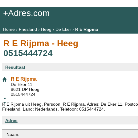
+Adres.com
Home
›
Friesland
›
Heeg
›
De Eker
›
R E Rijpma
R E Rijpma - Heeg
0515444724
Resultaat
R E Rijpma
De Eker 11
8621 DP Heeg
0515444724
R E Rijpma uit Heeg. Persoon: R E Rijpma, Adres: De Eker 11, Postco
Friesland, Land: Nederlands, Telefoon: 0515444724.
Adres
Naam: