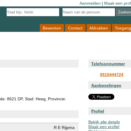
Aanmelden
|
Maak een prof
Bewerken
Contact
Afdrukken
Toegang
Telefoonnummer
0515444724
Aanbevelingen
de: 8621 DP, Stad: Heeg, Provincie:
Profiel
Bekijk alle details
Maak een profiel
R E Rijpma