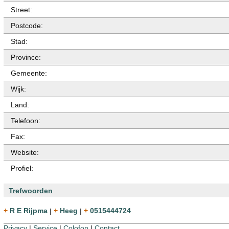
Street:
Postcode:
Stad:
Province:
Gemeente:
Wijk:
Land:
Telefoon:
Fax:
Website:
Profiel:
Trefwoorden
+ R E Rijpma
|
+ Heeg
|
+ 0515444724
Privacy
|
Service
|
Colofon
|
Contact