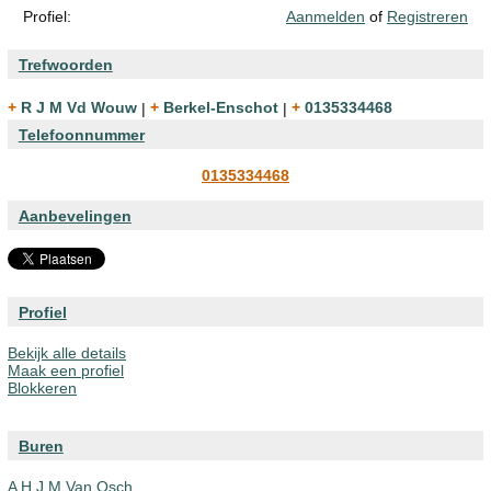
Profiel:
Aanmelden
of
Registreren
Trefwoorden
+ R J M Vd Wouw
|
+ Berkel-Enschot
|
+ 0135334468
Telefoonnummer
0135334468
Aanbevelingen
Profiel
Bekijk alle details
Maak een profiel
Blokkeren
Buren
A H J M Van Osch