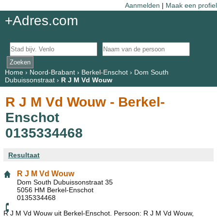
Aanmelden
|
Maak een profiel
+Adres.com
Home
›
Noord-Brabant
›
Berkel-Enschot
›
Dom South
Dubuissonstraat
›
R J M Vd Wouw
R J M Vd Wouw - Berkel-
Enschot
0135334468
Resultaat
R J M Vd Wouw
Dom South Dubuissonstraat 35
5056 HM Berkel-Enschot
0135334468
R J M Vd Wouw uit Berkel-Enschot. Persoon: R J M Vd Wouw,