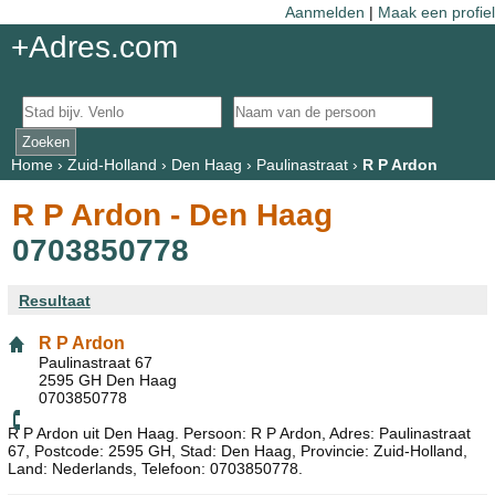
Aanmelden
|
Maak een profiel
+Adres.com
Home
›
Zuid-Holland
›
Den Haag
›
Paulinastraat
›
R P Ardon
R P Ardon - Den Haag
0703850778
Resultaat
R P Ardon
Paulinastraat 67
2595 GH Den Haag
0703850778
R P Ardon uit Den Haag. Persoon: R P Ardon, Adres: Paulinastraat
67, Postcode: 2595 GH, Stad: Den Haag, Provincie: Zuid-Holland,
Land: Nederlands, Telefoon: 0703850778.