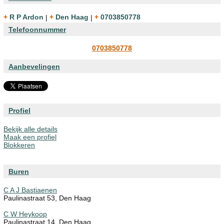
+ R P Ardon
|
+ Den Haag
|
+ 0703850778
Telefoonnummer
0703850778
Aanbevelingen
Profiel
Bekijk alle details
Maak een profiel
Blokkeren
Buren
C A J Bastiaenen
Paulinastraat 53, Den Haag
C W Heykoop
Paulinastraat 14, Den Haag