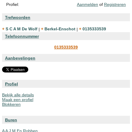
Profiel:
Aanmelden
of
Registreren
Trefwoorden
+ S C A M De Wolf
|
+ Berkel-Enschot
|
+ 0135333539
Telefoonnummer
0135333539
Aanbevelingen
Profiel
Bekijk alle details
Maak een profiel
Blokkeren
Buren
A A J M En Robben