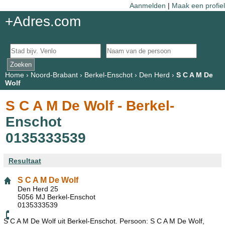
Aanmelden
|
Maak een profiel
+Adres.com
Home
›
Noord-Brabant
›
Berkel-Enschot
›
Den Herd
›
S C A M De
Wolf
S C A M De Wolf - Berkel-
Enschot
0135333539
Resultaat
S C A M De Wolf
Den Herd 25
5056 MJ Berkel-Enschot
0135333539
S C A M De Wolf uit Berkel-Enschot. Persoon: S C A M De Wolf,