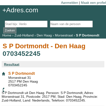
Aanmelden
|
Maak een profiel
+Adres.com
Home
›
Zuid-Holland
›
Den Haag
›
Morsestraat
›
S P Dortmondt
S P Dortmondt - Den Haag
0703452245
Resultaat
S P Dortmondt
Morsestraat 31
2517 PM Den Haag
0703452245
S P Dortmondt uit Den Haag. Persoon: S P Dortmondt, Adres:
Morsestraat 31, Postcode: 2517 PM, Stad: Den Haag, Provincie:
Zuid-Holland, Land: Nederlands, Telefoon: 0703452245.