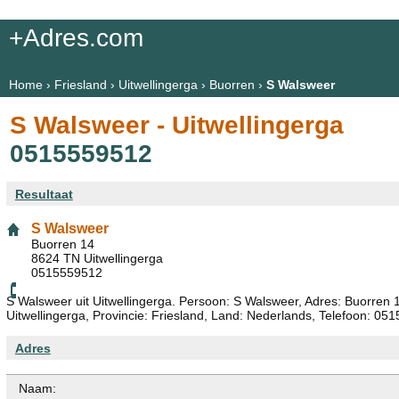
+Adres.com
Home
›
Friesland
›
Uitwellingerga
›
Buorren
›
S Walsweer
S Walsweer - Uitwellingerga
0515559512
Resultaat
S Walsweer
Buorren 14
8624 TN Uitwellingerga
0515559512
S Walsweer uit Uitwellingerga. Persoon: S Walsweer, Adres: Buorren 
Uitwellingerga, Provincie: Friesland, Land: Nederlands, Telefoon: 05
Adres
Naam: