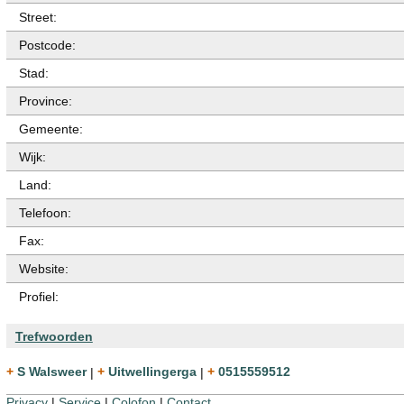
Street:
Postcode:
Stad:
Province:
Gemeente:
Wijk:
Land:
Telefoon:
Fax:
Website:
Profiel:
Trefwoorden
+ S Walsweer
|
+ Uitwellingerga
|
+ 0515559512
Privacy
|
Service
|
Colofon
|
Contact