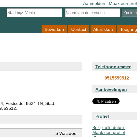
Aanmelden
|
Maak een prof
Bewerken
Contact
Afdrukken
Toegang
Telefoonnummer
0515559512
Aanbevelingen
14, Postcode: 8624 TN, Stad:
15559512.
Profiel
Bekijk alle details
Maak een profiel
S Walsweer