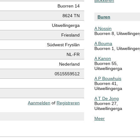
Blokkeren
Buorren 14
8624 TN
Buren
Uitwellingerga
A Nossin
Buorren 8, Uitwellinge
Friesland
A Bouma
Súdwest Fryslân
Buorren 1, Uitwellinge
NL-FR
A Kanon
Buorren 55,
Nederland
Uitwellingerga
0515559512
A P Bouwhuis
Buorren 41,
Uitwellingerga
A T De Jong
Aanmelden
of
Registreren
Buorren 27,
Uitwellingerga
Meer