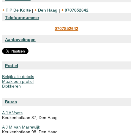
+ T P De Korte
|
+ Den Haag
|
+ 0707852642
Telefoonnummer
0707852642
Aanbevelingen
Profiel
Bekijk alle details
Maak een profiel
Blokkeren
Buren
A J A Voets
Keukenhoflaan 37, Den Haag
A J M Van Marrewijk
Keukenhoflaan 98, Den Haag