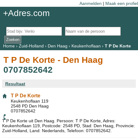
Aanmelden
|
Maak een profiel
+Adres.com
Home
›
Zuid-Holland
›
Den Haag
›
Keukenhoflaan
›
T P De Korte
T P De Korte - Den Haag
0707852642
Resultaat
T P De Korte
Keukenhoflaan 119
2548 PD Den Haag
0707852642
T P De Korte uit Den Haag. Persoon: T P De Korte, Adres:
Keukenhoflaan 119, Postcode: 2548 PD, Stad: Den Haag, Provincie:
Zuid-Holland, Land: Nederlands, Telefoon: 0707852642.