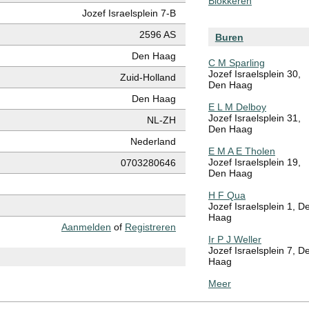
Blokkeren
Jozef Israelsplein 7-B
2596 AS
Buren
Den Haag
C M Sparling
Jozef Israelsplein 30,
Zuid-Holland
Den Haag
Den Haag
E L M Delboy
Jozef Israelsplein 31,
NL-ZH
Den Haag
Nederland
E M A E Tholen
Jozef Israelsplein 19,
0703280646
Den Haag
H F Qua
Jozef Israelsplein 1, D
Haag
Aanmelden
of
Registreren
Ir P J Weller
Jozef Israelsplein 7, D
Haag
Meer