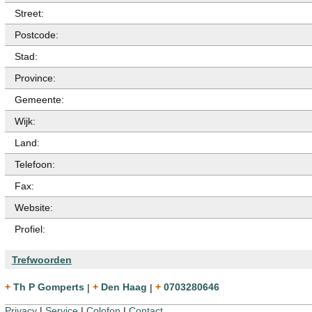
Street:
Postcode:
Stad:
Province:
Gemeente:
Wijk:
Land:
Telefoon:
Fax:
Website:
Profiel:
Trefwoorden
+ Th P Gomperts
|
+ Den Haag
|
+ 0703280646
Privacy
|
Service
|
Colofon
|
Contact