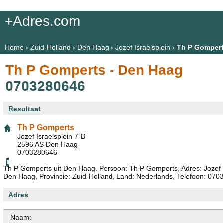
+Adres.com
Home
›
Zuid-Holland
›
Den Haag
›
Jozef Israelsplein
›
Th P Gomper
Th P Gomperts - Den Haag
0703280646
Resultaat
Th P Gomperts
Jozef Israelsplein 7-B
2596 AS Den Haag
0703280646
Th P Gomperts uit Den Haag. Persoon: Th P Gomperts, Adres: Jozef I
Den Haag, Provincie: Zuid-Holland, Land: Nederlands, Telefoon: 070
Adres
Naam: