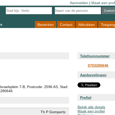
Aanmelden
|
Maak een prof
ts
Bewerken
Contact
Afdrukken
Toegang
Telefoonnummer
0703280646
Aanbevelingen
sraelsplein 7-B, Postcode: 2596 AS, Stad:
3280646.
Profiel
Bekijk alle details
Maak een profiel
Th P Gomperts