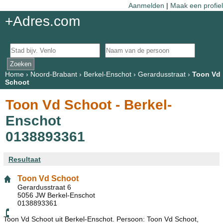
Aanmelden
|
Maak een profiel
+Adres.com
Home
›
Noord-Brabant
›
Berkel-Enschot
›
Gerardusstraat
›
Toon Vd
Schoot
Toon Vd Schoot - Berkel-
Enschot
0138893361
Resultaat
Toon Vd Schoot
Gerardusstraat 6
5056 JW Berkel-Enschot
0138893361
Toon Vd Schoot uit Berkel-Enschot. Persoon: Toon Vd Schoot,