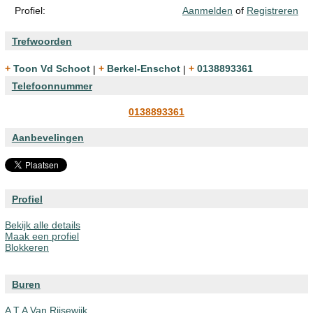
Profiel:
Aanmelden
of
Registreren
Trefwoorden
+ Toon Vd Schoot
|
+ Berkel-Enschot
|
+ 0138893361
Telefoonnummer
0138893361
Aanbevelingen
Profiel
Bekijk alle details
Maak een profiel
Blokkeren
Buren
A T A Van Rijsewijk