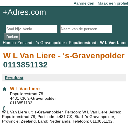
Aanmelden
|
Maak een profiel
+Adres.com
Home
›
Zeeland
›
's-Gravenpolder
›
Populierestraat
›
W L Van Liere
W L Van Liere - 's-Gravenpolder
0113851132
Resultaat
W L Van Liere
Populierestraat 78
4431 CK 's-Gravenpolder
0113851132
W L Van Liere uit 's-Gravenpolder. Persoon: W L Van Liere, Adres:
Populierestraat 78, Postcode: 4431 CK, Stad: 's-Gravenpolder,
Provincie: Zeeland, Land: Nederlands, Telefoon: 0113851132.