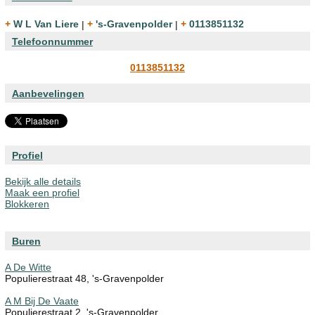
+ W L Van Liere
|
+ 's-Gravenpolder
|
+ 0113851132
Telefoonnummer
0113851132
Aanbevelingen
Profiel
Bekijk alle details
Maak een profiel
Blokkeren
Buren
A De Witte
Populierestraat 48, 's-Gravenpolder
A M Bij De Vaate
Populierestraat 2, 's-Gravenpolder