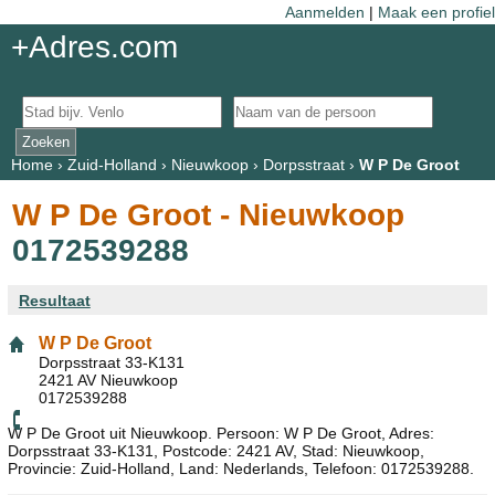
Aanmelden
|
Maak een profiel
+Adres.com
Home
›
Zuid-Holland
›
Nieuwkoop
›
Dorpsstraat
›
W P De Groot
W P De Groot - Nieuwkoop
0172539288
Resultaat
W P De Groot
Dorpsstraat 33-K131
2421 AV Nieuwkoop
0172539288
W P De Groot uit Nieuwkoop. Persoon: W P De Groot, Adres:
Dorpsstraat 33-K131, Postcode: 2421 AV, Stad: Nieuwkoop,
Provincie: Zuid-Holland, Land: Nederlands, Telefoon: 0172539288.