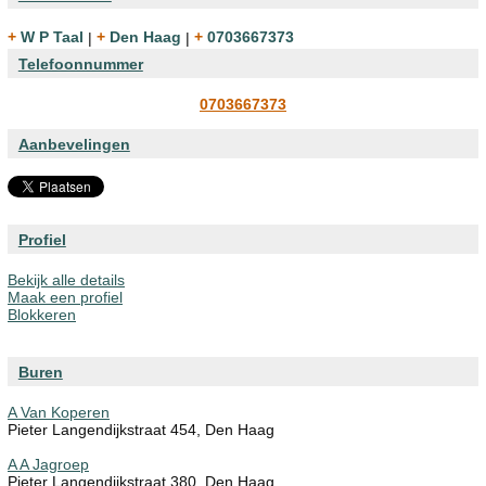
+ W P Taal
|
+ Den Haag
|
+ 0703667373
Telefoonnummer
0703667373
Aanbevelingen
Profiel
Bekijk alle details
Maak een profiel
Blokkeren
Buren
A Van Koperen
Pieter Langendijkstraat 454, Den Haag
A A Jagroep
Pieter Langendijkstraat 380, Den Haag