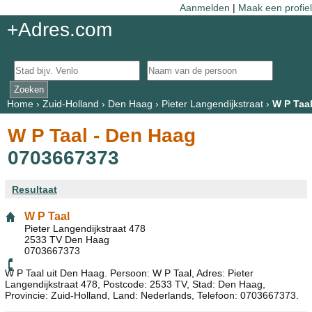
Aanmelden
|
Maak een profiel
+Adres.com
Home
›
Zuid-Holland
›
Den Haag
›
Pieter Langendijkstraat
›
W P Taa
W P Taal - Den Haag
0703667373
Resultaat
W P Taal
Pieter Langendijkstraat 478
2533 TV Den Haag
0703667373
W P Taal uit Den Haag. Persoon: W P Taal, Adres: Pieter
Langendijkstraat 478, Postcode: 2533 TV, Stad: Den Haag,
Provincie: Zuid-Holland, Land: Nederlands, Telefoon: 0703667373.