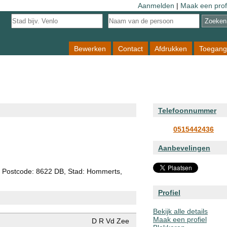
Aanmelden
|
Maak een prof
Bewerken
Contact
Afdrukken
Toegang
Telefoonnummer
0515442436
Aanbevelingen
, Postcode: 8622 DB, Stad: Hommerts,
Profiel
Bekijk alle details
Maak een profiel
D R Vd Zee