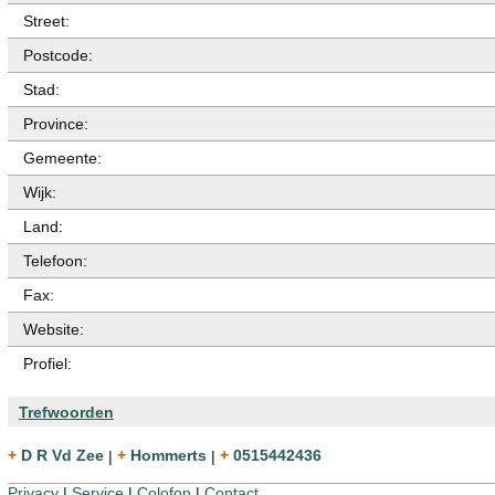
Street:
Postcode:
Stad:
Province:
Gemeente:
Wijk:
Land:
Telefoon:
Fax:
Website:
Profiel:
Trefwoorden
+ D R Vd Zee
|
+ Hommerts
|
+ 0515442436
Privacy
|
Service
|
Colofon
|
Contact