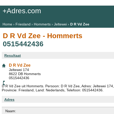
+Adres.com
Home
›
Friesland
›
Hommerts
›
Jeltewei
›
D R Vd Zee
D R Vd Zee - Hommerts
0515442436
Resultaat
D R Vd Zee
Jeltewei 174
8622 DB Hommerts
0515442436
D R Vd Zee uit Hommerts. Persoon: D R Vd Zee, Adres: Jeltewei 174
Provincie: Friesland, Land: Nederlands, Telefoon: 0515442436.
Adres
Naam: