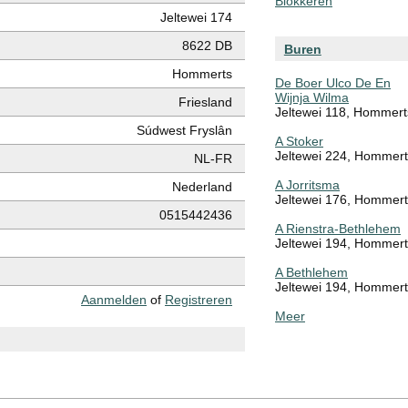
Blokkeren
Jeltewei 174
8622 DB
Buren
Hommerts
De Boer Ulco De En
Wijnja Wilma
Friesland
Jeltewei 118, Hommert
Súdwest Fryslân
A Stoker
Jeltewei 224, Hommer
NL-FR
A Jorritsma
Nederland
Jeltewei 176, Hommer
0515442436
A Rienstra-Bethlehem
Jeltewei 194, Hommer
A Bethlehem
Jeltewei 194, Hommer
Aanmelden
of
Registreren
Meer