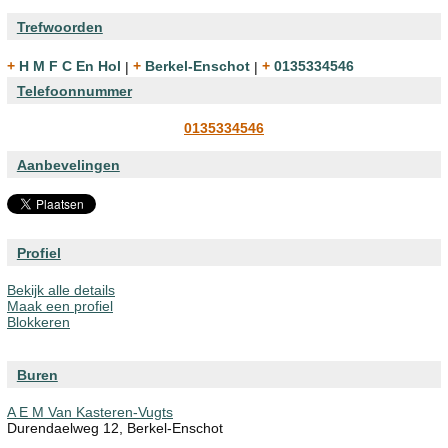
Trefwoorden
+ H M F C En Hol
|
+ Berkel-Enschot
|
+ 0135334546
Telefoonnummer
0135334546
Aanbevelingen
Profiel
Bekijk alle details
Maak een profiel
Blokkeren
Buren
A E M Van Kasteren-Vugts
Durendaelweg 12, Berkel-Enschot