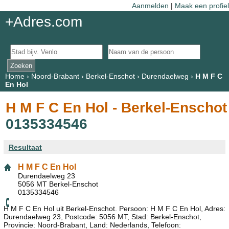
Aanmelden
|
Maak een profiel
+Adres.com
Home
›
Noord-Brabant
›
Berkel-Enschot
›
Durendaelweg
›
H M F C
En Hol
H M F C En Hol - Berkel-Enschot
0135334546
Resultaat
H M F C En Hol
Durendaelweg 23
5056 MT Berkel-Enschot
0135334546
H M F C En Hol uit Berkel-Enschot. Persoon: H M F C En Hol, Adres:
Durendaelweg 23, Postcode: 5056 MT, Stad: Berkel-Enschot,
Provincie: Noord-Brabant, Land: Nederlands, Telefoon: