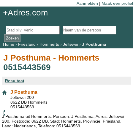
Aanmelden
|
Maak een profiel
+Adres.com
Home
›
Friesland
›
Hommerts
›
Jeltewei
›
J Posthuma
J Posthuma - Hommerts
0515443569
Resultaat
J Posthuma
Jeltewei 200
8622 DB Hommerts
0515443569
J Posthuma uit Hommerts. Persoon: J Posthuma, Adres: Jeltewei
200, Postcode: 8622 DB, Stad: Hommerts, Provincie: Friesland,
Land: Nederlands, Telefoon: 0515443569.