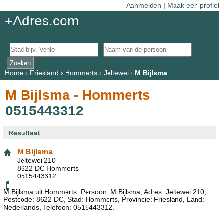
Aanmelden
|
Maak een profiel
+Adres.com
Home
›
Friesland
›
Hommerts
›
Jeltewei
›
M Bijlsma
M Bijlsma - Hommerts
0515443312
Resultaat
M Bijlsma
Jeltewei 210
8622 DC Hommerts
0515443312
M Bijlsma uit Hommerts. Persoon: M Bijlsma, Adres: Jeltewei 210,
Postcode: 8622 DC, Stad: Hommerts, Provincie: Friesland, Land:
Nederlands, Telefoon: 0515443312.