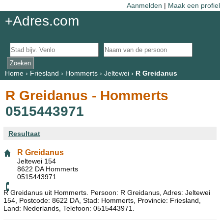
Aanmelden
|
Maak een profiel
+Adres.com
Home
›
Friesland
›
Hommerts
›
Jeltewei
›
R Greidanus
R Greidanus - Hommerts
0515443971
Resultaat
R Greidanus
Jeltewei 154
8622 DA Hommerts
0515443971
R Greidanus uit Hommerts. Persoon: R Greidanus, Adres: Jeltewei
154, Postcode: 8622 DA, Stad: Hommerts, Provincie: Friesland,
Land: Nederlands, Telefoon: 0515443971.