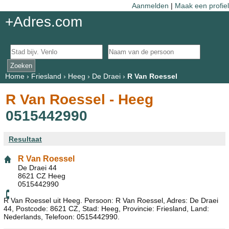
Aanmelden
|
Maak een profiel
+Adres.com
Home
›
Friesland
›
Heeg
›
De Draei
›
R Van Roessel
R Van Roessel - Heeg
0515442990
Resultaat
R Van Roessel
De Draei 44
8621 CZ Heeg
0515442990
R Van Roessel uit Heeg. Persoon: R Van Roessel, Adres: De Draei
44, Postcode: 8621 CZ, Stad: Heeg, Provincie: Friesland, Land:
Nederlands, Telefoon: 0515442990.