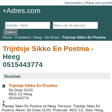
Aanmelden
|
Maak een profiel
+Adres.com
Home
›
Friesland
›
Heeg
›
De Draei
›
Trijntsje Sikko En Postma
Trijntsje Sikko En Postma -
Heeg
0515443774
Resultaat
Trijntsje Sikko En Postma
De Draei 31/33
8621 CZ Heeg
0515443774
Trijntsje Sikko En Postma uit Heeg. Persoon: Trijntsje Sikko En
Postma, Adres: De Draei 31/33, Postcode: 8621 CZ, Stad: Heeg,